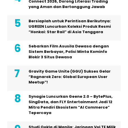
Connect 2026, Dorong Literasi Trading
yang Aman dan Bertanggung Jawab
Bersiaplah untuk Perintisan Berikutnya:
UGREEN Luncurkan Koleksi Produk Resmi
“Honkai: Star Rail” di Asia Tenggara
Sebarkan Film Asusila Dewasa dengan
Sistem Berbayar, Polisi Minta Kominfo
Blokir 3 Situs Dewasa
Gravity Game Unite (GGU) Sukses Gelar
“Ragnarok Zero: Global European User
Meetup”!
Synagie Luncurkan Geene 2.0 – BytePlus,
SingData, dan FLY Entertainment Jadi 12
Mitra Pendiri Ekosistem “AI Commerce”
Tepercaya
Studi Ookla di Manila: Jaringan VoLTE Milik