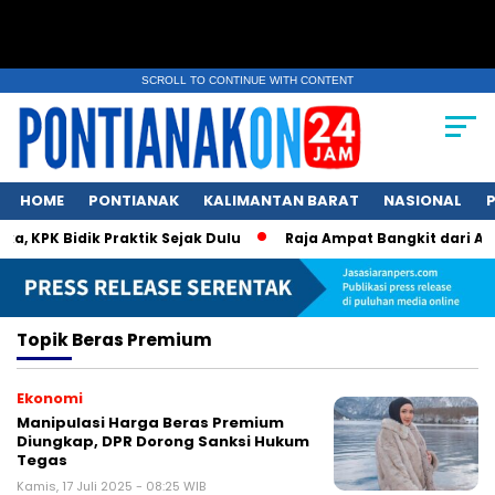
SCROLL TO CONTINUE WITH CONTENT
HOME
PONTIANAK
KALIMANTAN BARAT
NASIONAL
P
 KPK Bidik Praktik Sejak Dulu
Raja Ampat Bangkit dari An
Topik
Beras Premium
Ekonomi
Manipulasi Harga Beras Premium
Diungkap, DPR Dorong Sanksi Hukum
Tegas
Kamis, 17 Juli 2025 - 08:25 WIB