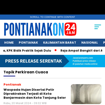
SCROLL TO CONTINUE WITH CONTENT
HOME
PONTIANAK
KALIMANTAN BARAT
NASIONAL
P
 KPK Bidik Praktik Sejak Dulu
Raja Ampat Bangkit dari An
Topik
Perkiraan Cuaca
Pontianak
Waspada Hujan Disertai Petir
Diprakirakan Terjadi di Kota
Banjarmasin dan Kota Tanjung Selor
Rabu, 20 Maret 2024 - 09:32 WIB