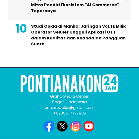
Mitra Pendiri Ekosistem “AI Commerce”
Tepercaya
Studi Ookla di Manila: Jaringan VoLTE Milik
Operator Seluler Ungguli Aplikasi OTT
dalam Kualitas dan Keandalan Panggilan
Suara
Graha Media Center,
Bogor - Indonesia
untukredaksi@gmail.com
+62855-7777888