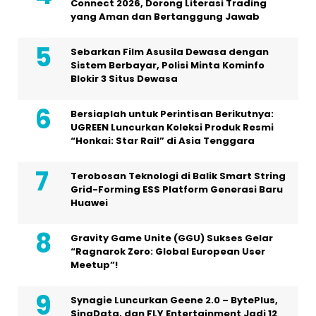
Connect 2026, Dorong Literasi Trading
yang Aman dan Bertanggung Jawab
Sebarkan Film Asusila Dewasa dengan
Sistem Berbayar, Polisi Minta Kominfo
Blokir 3 Situs Dewasa
Bersiaplah untuk Perintisan Berikutnya:
UGREEN Luncurkan Koleksi Produk Resmi
“Honkai: Star Rail” di Asia Tenggara
Terobosan Teknologi di Balik Smart String
Grid-Forming ESS Platform Generasi Baru
Huawei
Gravity Game Unite (GGU) Sukses Gelar
“Ragnarok Zero: Global European User
Meetup”!
Synagie Luncurkan Geene 2.0 – BytePlus,
SingData, dan FLY Entertainment Jadi 12