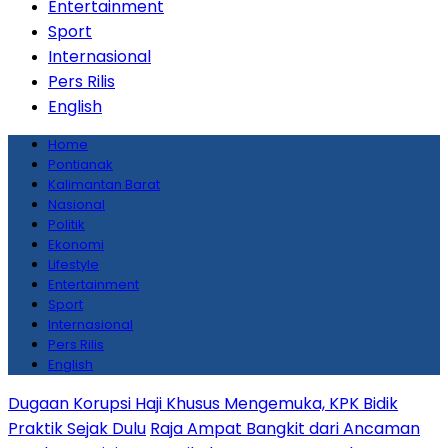
Entertainment
Sport
Internasional
Pers Rilis
English
Home
Pontianak
Kalimantan Barat
Nasional
Politik
Ekonomi
Lifestyle
Entertainment
Sport
Internasional
Pers Rilis
English
Dugaan Korupsi Haji Khusus Mengemuka, KPK Bidik
Praktik Sejak Dulu
Raja Ampat Bangkit dari Ancaman