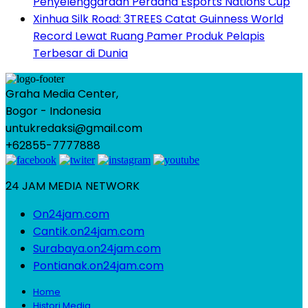
Penyelenggaraan Perdana Esports Nations Cup
Xinhua Silk Road: 3TREES Catat Guinness World
Record Lewat Ruang Pamer Produk Pelapis
Terbesar di Dunia
Graha Media Center,
Bogor - Indonesia
untukredaksi@gmail.com
+62855-7777888
24 JAM MEDIA NETWORK
On24jam.com
Cantik.on24jam.com
Surabaya.on24jam.com
Pontianak.on24jam.com
Home
Histori Media