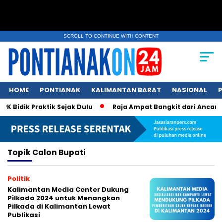
SCROLL TO CONTINUE WITH CONTENT
HOME
PONTIANAK
KALIMANTAN BARAT
NASIONAL
P
 Bidik Praktik Sejak Dulu
Raja Ampat Bangkit dari Ancaman
Topik
Calon Bupati
Politik
Kalimantan Media Center Dukung
Pilkada 2024 untuk Menangkan
Pilkada di Kalimantan Lewat
Publikasi