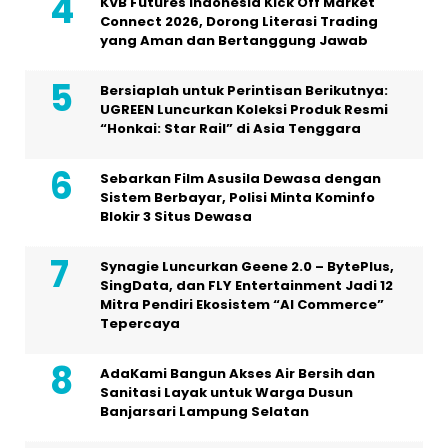
KVB Futures Indonesia Kick Off Market
Connect 2026, Dorong Literasi Trading
yang Aman dan Bertanggung Jawab
Bersiaplah untuk Perintisan Berikutnya:
UGREEN Luncurkan Koleksi Produk Resmi
“Honkai: Star Rail” di Asia Tenggara
Sebarkan Film Asusila Dewasa dengan
Sistem Berbayar, Polisi Minta Kominfo
Blokir 3 Situs Dewasa
Synagie Luncurkan Geene 2.0 – BytePlus,
SingData, dan FLY Entertainment Jadi 12
Mitra Pendiri Ekosistem “AI Commerce”
Tepercaya
AdaKami Bangun Akses Air Bersih dan
Sanitasi Layak untuk Warga Dusun
Banjarsari Lampung Selatan